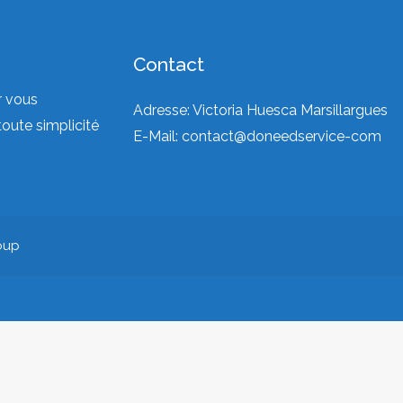
Contact
r vous
Adresse: Victoria Huesca Marsillargues
toute simplicité
E-Mail:
contact@doneedservice-com
oup