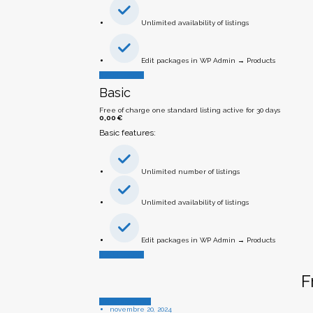
Unlimited availability of listings
Edit packages in WP Admin → Products
Add Listing
Basic
Free of charge one standard listing active for 30 days
0,00
€
Basic features:
Unlimited number of listings
Unlimited availability of listings
Edit packages in WP Admin → Products
Add Listing
F
Uncategorized
novembre 20, 2024