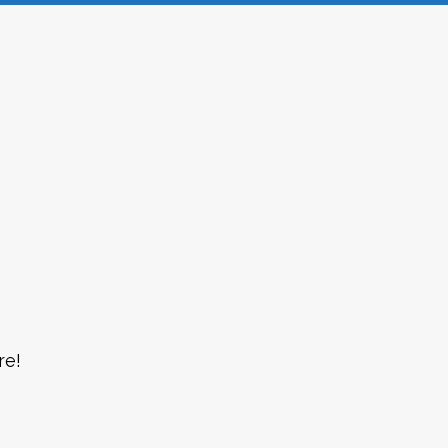
|
re!