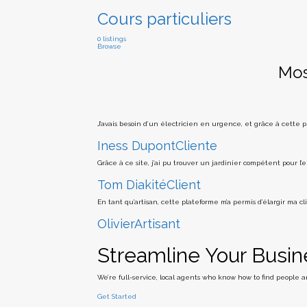
Cours particuliers
0 listings
Browse
Mos
J’avais besoin d’un électricien en urgence, et grâce à cette 
Iness Dupont
Cliente
Grâce à ce site, j’ai pu trouver un jardinier compétent pour l’
Tom Diakité
Client
En tant qu’artisan, cette plateforme m’a permis d’élargir ma c
Olivier
Artisant
Streamline Your Busin
We’re full-service, local agents who know how to find people
Get Started