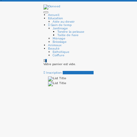
Accueil
Education
Aide au devoir
Gain de temp
Jardinage
Tondre la pelouse
Taille de haie
Ménage
Bricolage
Animaux
Beauté
Esthétique
Coiffure
0
Votre panier est vide.
Inscription
Ajouter un service