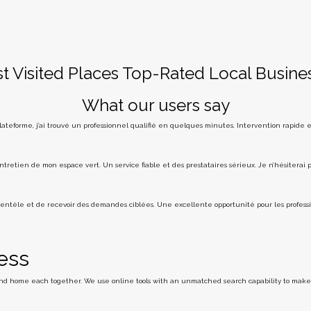
t Visited Places
Top-Rated Local Busine
What our users say
plateforme, j’ai trouvé un professionnel qualifié en quelques minutes. Intervention rapide
entretien de mon espace vert. Un service fiable et des prestataires sérieux. Je n’hésiterai 
lientèle et de recevoir des demandes ciblées. Une excellente opportunité pour les profession
ess
 and home each together. We use online tools with an unmatched search capability to make 