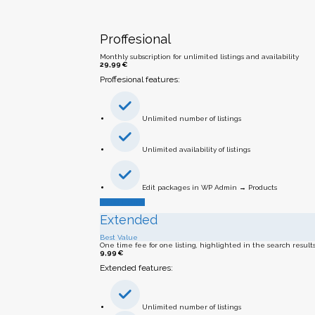
Proffesional
Monthly subscription for unlimited listings and availability
29,99
€
Proffesional features:
Unlimited number of listings
Unlimited availability of listings
Edit packages in WP Admin → Products
Add Listing
Extended
Best Value
One time fee for one listing, highlighted in the search result
9,99
€
Extended features:
Unlimited number of listings