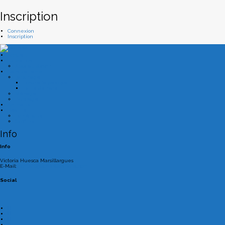
Inscription
Connexion
Inscription
Accueil
Education
Aide au devoir
Gain de temp
Jardinage
Tondre la pelouse
Taille de haie
Ménage
Bricolage
Animaux
Beauté
Esthétique
Coiffure
Info
Info
Victoria Huesca Marsillargues
E-Mail:
contact@doneedservice.com
Social