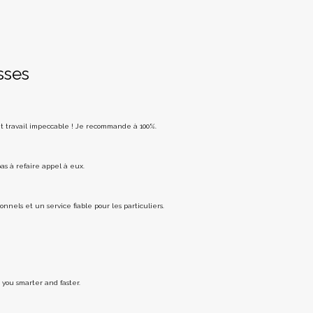
sses
 et travail impeccable ! Je recommande à 100%.
pas à refaire appel à eux.
nels et un service fiable pour les particuliers.
you smarter and faster.