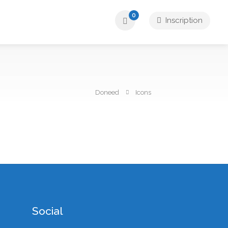
0
Inscription
Doneed
Icons
Social