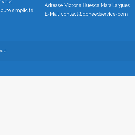
r vous
Adresse: Victoria Huesca Marsillargues
toute simplicité
E-Mail:
contact@doneedservice-com
oup