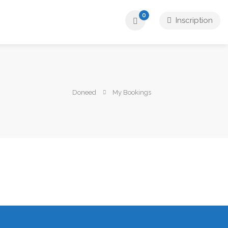
0
Inscription
Doneed
My Bookings