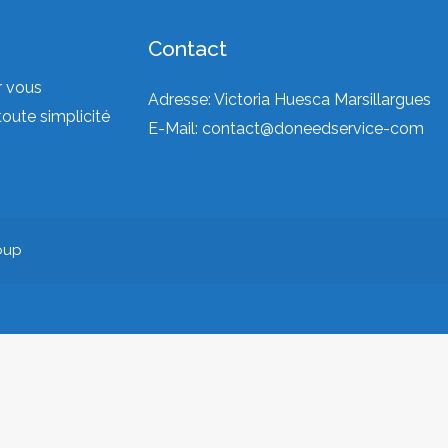
Contact
r vous
Adresse: Victoria Huesca Marsillargues
toute simplicité
E-Mail:
contact@doneedservice-com
oup