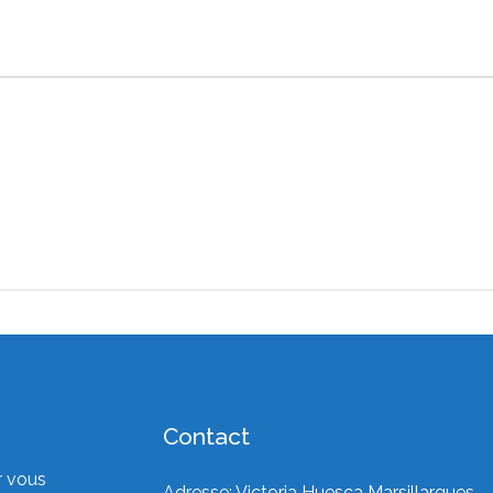
Contact
r vous
Adresse: Victoria Huesca Marsillargues