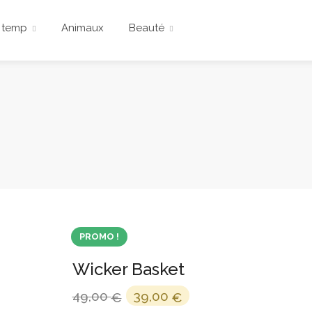
 temp
Animaux
Beauté
PROMO !
Wicker Basket
Le
Le
49,00
39,00
€
€