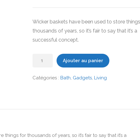
prix
prix
initial
actuel
était :
est :
Wicker baskets have been used to store things
49,00 €.
39,00 €.
thousands of years, so it’s fair to say that it’s a
successful concept.
quantité
Ajouter au panier
de
Wicker
Catégories :
Bath
,
Gadgets
,
Living
Basket
hings for thousands of years, so it’s fair to say that it’s a