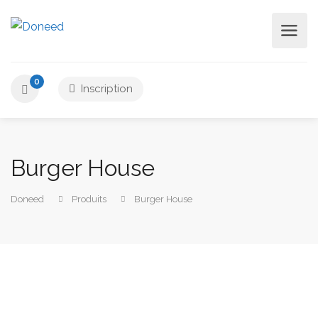
0
Inscription
Burger House
Doneed
Produits
Burger House